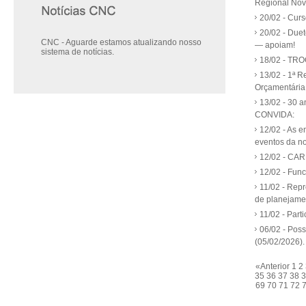
Regional Nov
20/02 - C
20/02 - Duet
CNC - Aguarde estamos atualizando nosso
— apoiam!
sistema de notícias.
18/02 - TRO
13/02 - 1ª 
Orçamentária
13/02 - 30 
CONVIDA:
12/02 - As 
eventos da n
12/02 - CAR
12/02 - Fun
11/02 - Rep
de planejame
11/02 - Par
06/02 - Pos
(05/02/2026).
«Anterior
1
2
35
36
37
38
69
70
71
72