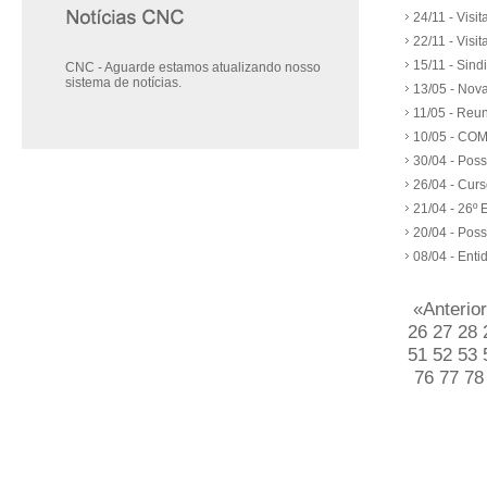
24/11 - Visi
22/11 - Visi
15/11 - Sind
CNC - Aguarde estamos atualizando nosso
sistema de notícias.
13/05 - Nova
11/05 - Reu
10/05 - CO
30/04 - Pos
26/04 - Cur
21/04 - 26º 
20/04 - Pos
08/04 - Ent
«Anterior
26
27
28
51
52
53
76
77
7