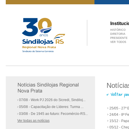
Instituci
HISTÓRICO
DIRETORIA
PRESIDENTE
VER TODOS
Notícia
07/08 - Work PJ 2026 do Sicredi, Sindiloj...
05/08 - Capacitação de Líderes: Turma ...
25/05 - 27º 
03/08 - De 1945 ao futuro: Fecomércio-RS...
24/04 - 8ª 
Ver todas as notícias
15/12 - Papa
05/12 - Che